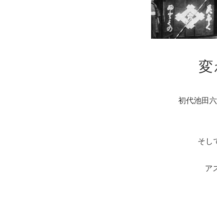
変
初代池田六
そし
ア