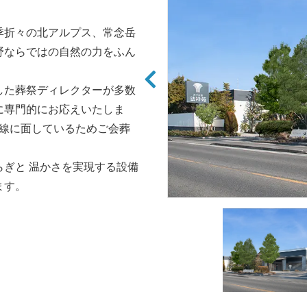
季折々の北アルプス、常念岳
野ならではの自然の力をふん
した葬祭ディレクターが多数
に専門的にお応えいたしま
号線に面しているためご会葬
ぎと 温かさを実現する設備
ます。