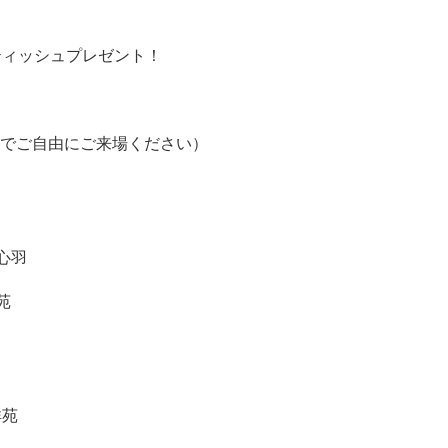
Xティッシュプレゼント！
時間内でご自由にご来場ください）
心羽
苑
祥苑