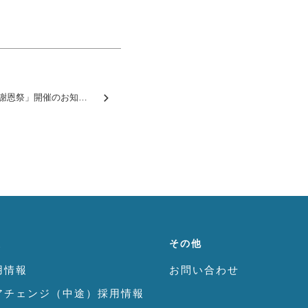
4/9（日）三郷法祥苑「大謝恩祭」開催のお知らせ
報
その他
用情報
お問い合わせ
アチェンジ（中途）採用情報