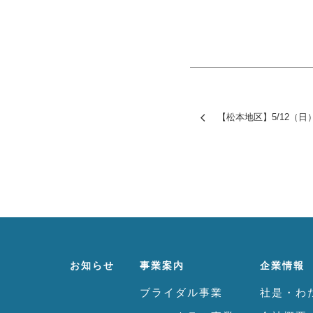
【松本地区】5/12（
お知らせ
事業案内
企業情報
ブライダル事業
社是・わ