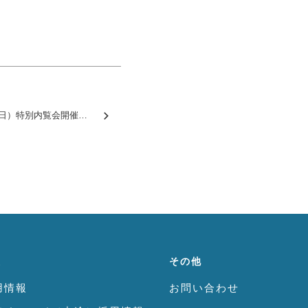
【みどりの法祥苑】6/9（日）特別内覧会開催します
報
その他
用情報
お問い合わせ