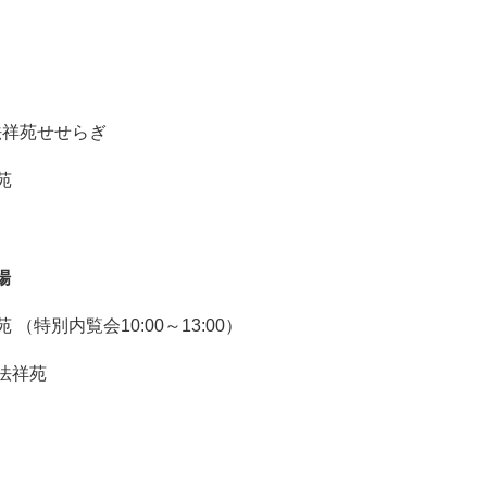
法祥苑せせらぎ
苑
場
（特別内覧会10:00～13:00）
法祥苑